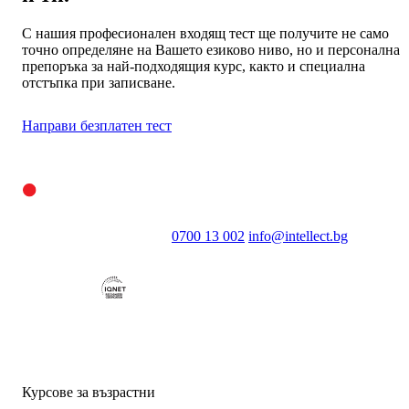
7
5
8
С нашия професионален входящ тест ще получите не само
6
точно определяне на Вашето езиково ниво, но и персонална
9
7
препоръка за най-подходящия курс, както и специална
отстъпка при записване.
8
9
Направи безплатен тест
0700 13 002
info@intellect.bg
Курсове за възрастни