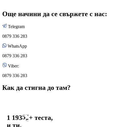
Още начини да се свържете с нас:
Telegram
0879 336 283
WhatsApp
0879 336 283
Viber:
0879 336 283
0
1
Как да стигна до там?
2
0
3
1
4
2
5
3
1 263
+
теста,
6
4
и ти.