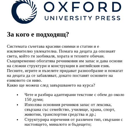
За кого е подходящ?
Системата съчетава красиви снимки и статии и е
изключително увлекателна. Помага на децата да опознаят
света, който ги заобикаля, хората и техните обичаи.
Същевременно обогатява речниковия им запас и дава основи
на сложни структури и конструкции в английския език.
Песните, игрите и пъзелите придават разнообразие и помагат
на децата да се забавляват, докато поставят основите на
езиковото си ниво.
Какво ще можеш след завършването на курса?
Чете и разбира адаптирани текстове с обем до около
150 думи;
Използва основния речников запас от лексика,
свързана със семейство, училище, храна, спорт,
животни, транспортни средства и др.;
Структурира изречения от различен тип, свързани с
настоящето, миналото и бъдещето;