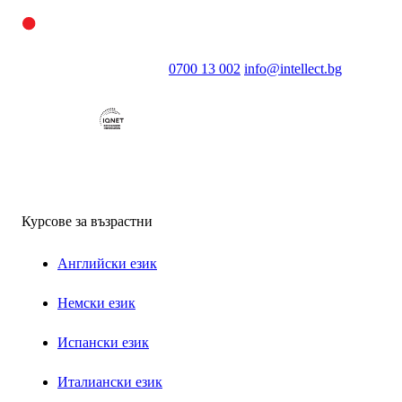
0700 13 002
info@intellect.bg
Курсове за възрастни
Английски език
Немски език
Испански език
Италиански език