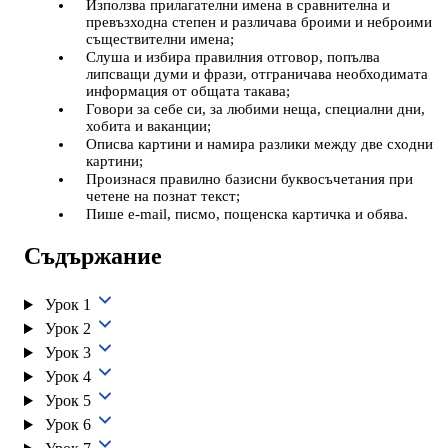
Използва прилагателни имена в сравнителна и
превъзходна степен и различава броими и неброими
съществителни имена;
Слуша и избира правилния отговор, попълва
липсващи думи и фрази, отграничава необходимата
информация от общата такава;
Говори за себе си, за любими неща, специални дни,
хобита и ваканции;
Описва картини и намира разлики между две сходни
картини;
Произнася правилно базисни буквосъчетания при
четене на познат текст;
Пише e-mail, писмо, пощенска картичка и обява.
Съдържание
Урок 1
Урок 2
Урок 3
Урок 4
Урок 5
Урок 6