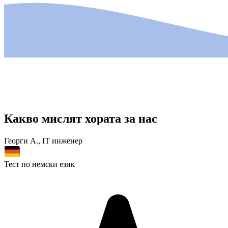
Какво мислят
хората за нас
ги А., IT инженер
Еле
 по немски език
Тес