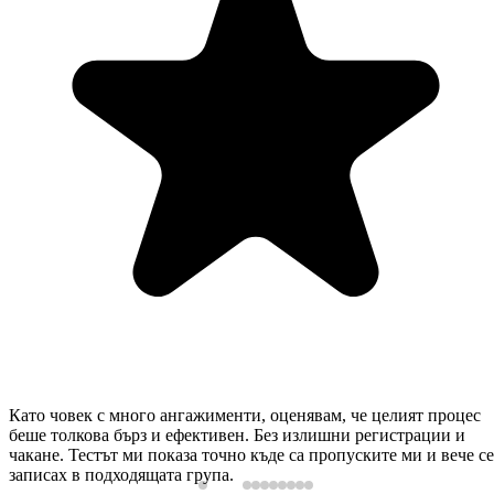
 човек с много ангажименти, оценявам, че целият процес
Вин
 толкова бърз и ефективен. Без излишни регистрации и
изк
не. Тестът ми показа точно къде са пропуските ми и вече се
нуж
сах в подходящата група.