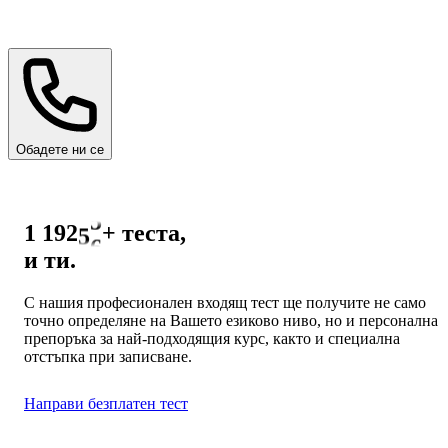
0
1
0
Обадете ни се
2
1
3
2
4
3
1 302
+
теста,
5
4
и ти.
6
5
7
6
С нашия професионален входящ тест ще получите не само
8
точно определяне на Вашето езиково ниво, но и персонална
7
препоръка за най-подходящия курс, както и специална
9
8
отстъпка при записване.
9
Направи безплатен тест