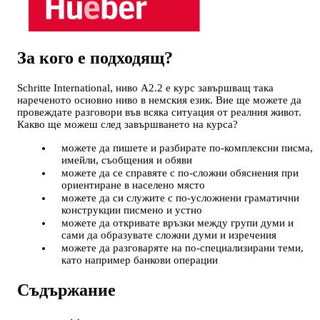
За кого е подходящ?
Schritte International, ниво А2.2 е курс завършващ така
нареченото основно ниво в немския език. Вие ще можете да
провеждате разговори във всяка ситуация от реалния живот.
Какво ще можеш след завършването на курса?
можете да пишете и разбирате по-комплексни писма,
имейли, съобщения и обяви
можете да се справяте с по-сложни обяснения при
ориентиране в населено място
можете да си служите с по-усложнени граматични
конструкции писмено и устно
можете да откривате връзки между групи думи и
сами да образувате сложни думи и изречения
можете да разговаряте на по-специализирани теми,
като например банкови операции
Съдържание