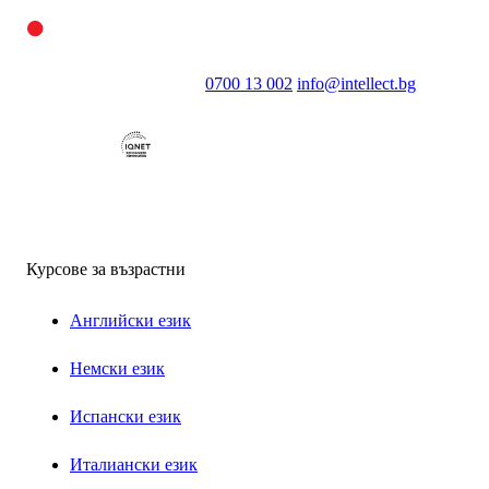
0700 13 002
info@intellect.bg
Курсове за възрастни
Английски език
Немски език
Испански език
Италиански език