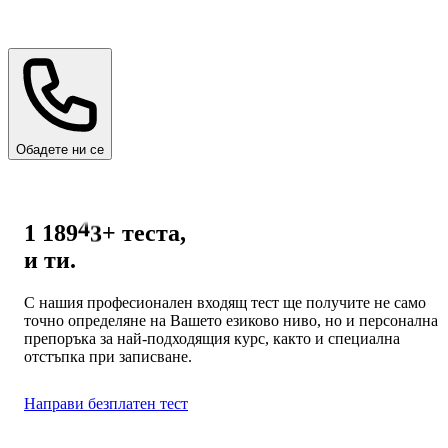
0
0
1
Обадете ни се
1
2
2
3
3
4
1 303
+
теста,
4
5
и ти.
5
6
6
С нашия професионален входящ тест ще получите не само
7
7
точно определяне на Вашето езиково ниво, но и персонална
8
8
препоръка за най-подходящия курс, както и специална
9
отстъпка при записване.
9
Направи безплатен тест