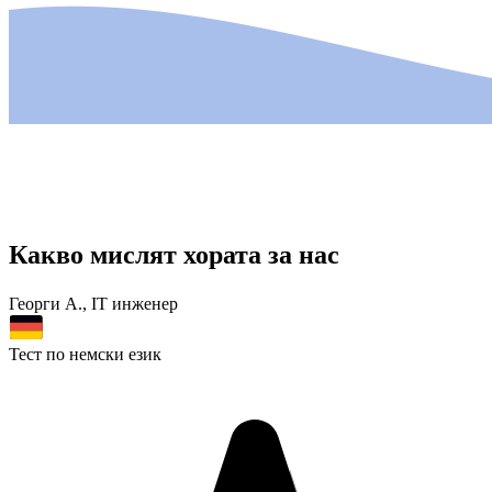
Какво мислят
хората за нас
ги А., IT инженер
Ел
 по немски език
Те