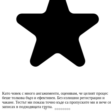
 човек с много ангажименти, оценявам, че целият процес
Ви
 толкова бърз и ефективен. Без излишни регистрации и
из
не. Тестът ми показа точно къде са пропуските ми и вече се
ну
сах в подходящата група.